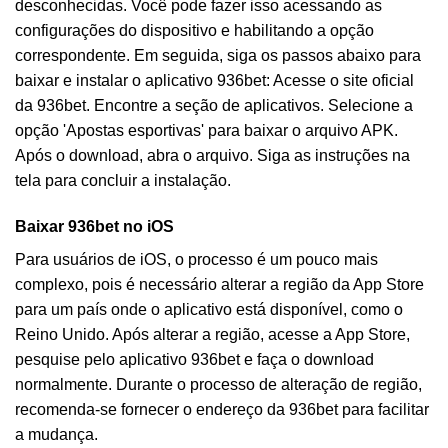
desconhecidas. Você pode fazer isso acessando as
configurações do dispositivo e habilitando a opção
correspondente. Em seguida, siga os passos abaixo para
baixar e instalar o aplicativo 936bet: Acesse o site oficial
da 936bet. Encontre a seção de aplicativos. Selecione a
opção 'Apostas esportivas' para baixar o arquivo APK.
Após o download, abra o arquivo. Siga as instruções na
tela para concluir a instalação.
Baixar 936bet no iOS
Para usuários de iOS, o processo é um pouco mais
complexo, pois é necessário alterar a região da App Store
para um país onde o aplicativo está disponível, como o
Reino Unido. Após alterar a região, acesse a App Store,
pesquise pelo aplicativo 936bet e faça o download
normalmente. Durante o processo de alteração de região,
recomenda-se fornecer o endereço da 936bet para facilitar
a mudança.