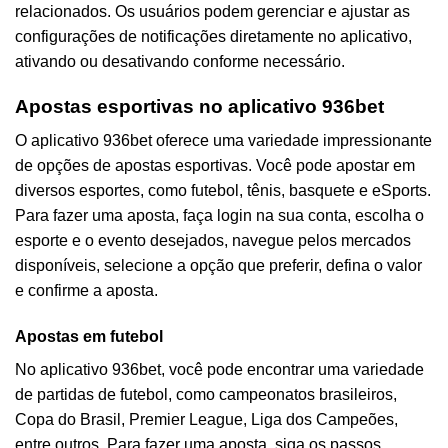
relacionados. Os usuários podem gerenciar e ajustar as
configurações de notificações diretamente no aplicativo,
ativando ou desativando conforme necessário.
Apostas esportivas no aplicativo 936bet
O aplicativo 936bet oferece uma variedade impressionante
de opções de apostas esportivas. Você pode apostar em
diversos esportes, como futebol, tênis, basquete e eSports.
Para fazer uma aposta, faça login na sua conta, escolha o
esporte e o evento desejados, navegue pelos mercados
disponíveis, selecione a opção que preferir, defina o valor
e confirme a aposta.
Apostas em futebol
No aplicativo 936bet, você pode encontrar uma variedade
de partidas de futebol, como campeonatos brasileiros,
Copa do Brasil, Premier League, Liga dos Campeões,
entre outros. Para fazer uma aposta, siga os passos