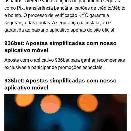
usuários. Oferece várias opções de pagamento seguras
como Pix, transferência bancária, cartões de crédito/débito
e boleto. O processo de verificação KYC garante a
segurança das contas. A segurança na instalação é
garantida ao baixar o aplicativo apenas do site oficial.
936bet: Apostas simplificadas com nosso
aplicativo móvel
Aposte com o aplicativo 936bet para ganhar recompensas
exclusivas e participar de promoções especiais.
936bet: Apostas simplificadas com nosso
aplicativo móvel