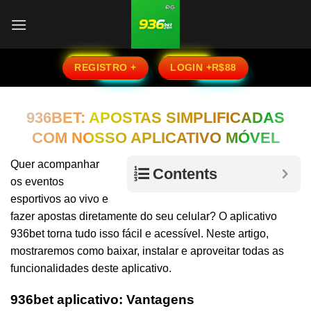
Skip
to
content
REGISTRO +
LOGIN +R$88
936BET: APOSTAS SIMPLIFICADAS
COM NOSSO APLICATIVO MÓVEL
Quer acompanhar
Contents
os eventos
esportivos ao vivo e
fazer apostas diretamente do seu celular? O aplicativo
936bet torna tudo isso fácil e acessível. Neste artigo,
mostraremos como baixar, instalar e aproveitar todas as
funcionalidades deste aplicativo.
936bet aplicativo: Vantagens