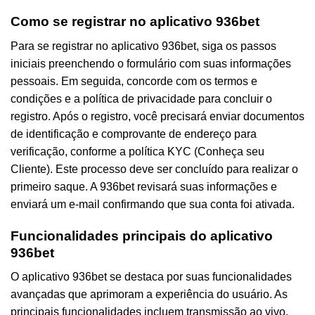
Como se registrar no aplicativo 936bet
Para se registrar no aplicativo 936bet, siga os passos
iniciais preenchendo o formulário com suas informações
pessoais. Em seguida, concorde com os termos e
condições e a política de privacidade para concluir o
registro. Após o registro, você precisará enviar documentos
de identificação e comprovante de endereço para
verificação, conforme a política KYC (Conheça seu
Cliente). Este processo deve ser concluído para realizar o
primeiro saque. A 936bet revisará suas informações e
enviará um e-mail confirmando que sua conta foi ativada.
Funcionalidades principais do aplicativo
936bet
O aplicativo 936bet se destaca por suas funcionalidades
avançadas que aprimoram a experiência do usuário. As
principais funcionalidades incluem transmissão ao vivo,