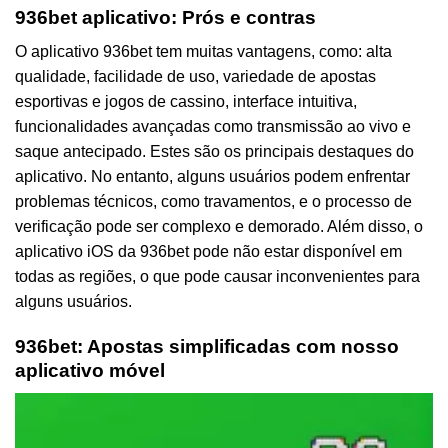
936bet aplicativo: Prós e contras
O aplicativo 936bet tem muitas vantagens, como: alta
qualidade, facilidade de uso, variedade de apostas
esportivas e jogos de cassino, interface intuitiva,
funcionalidades avançadas como transmissão ao vivo e
saque antecipado. Estes são os principais destaques do
aplicativo. No entanto, alguns usuários podem enfrentar
problemas técnicos, como travamentos, e o processo de
verificação pode ser complexo e demorado. Além disso, o
aplicativo iOS da 936bet pode não estar disponível em
todas as regiões, o que pode causar inconvenientes para
alguns usuários.
936bet: Apostas simplificadas com nosso
aplicativo móvel