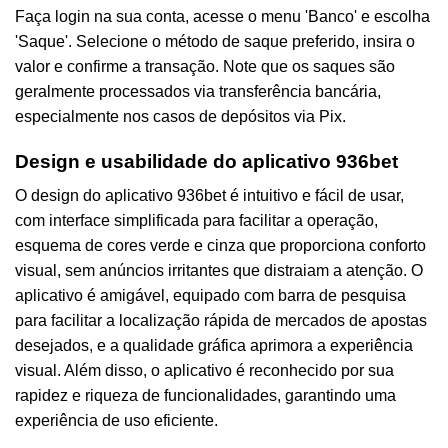
Faça login na sua conta, acesse o menu 'Banco' e escolha
'Saque'. Selecione o método de saque preferido, insira o
valor e confirme a transação. Note que os saques são
geralmente processados via transferência bancária,
especialmente nos casos de depósitos via Pix.
Design e usabilidade do aplicativo 936bet
O design do aplicativo 936bet é intuitivo e fácil de usar,
com interface simplificada para facilitar a operação,
esquema de cores verde e cinza que proporciona conforto
visual, sem anúncios irritantes que distraiam a atenção. O
aplicativo é amigável, equipado com barra de pesquisa
para facilitar a localização rápida de mercados de apostas
desejados, e a qualidade gráfica aprimora a experiência
visual. Além disso, o aplicativo é reconhecido por sua
rapidez e riqueza de funcionalidades, garantindo uma
experiência de uso eficiente.