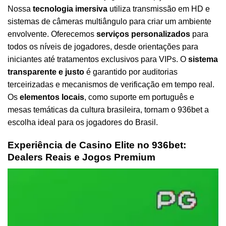
Nossa
tecnologia imersiva
utiliza transmissão em HD e
sistemas de câmeras multiângulo para criar um ambiente
envolvente. Oferecemos
serviços personalizados
para
todos os níveis de jogadores, desde orientações para
iniciantes até tratamentos exclusivos para VIPs. O
sistema
transparente e justo
é garantido por auditorias
terceirizadas e mecanismos de verificação em tempo real.
Os
elementos locais
, como suporte em português e
mesas temáticas da cultura brasileira, tornam o 936bet a
escolha ideal para os jogadores do Brasil.
Experiência de Casino Elite no 936bet:
Dealers Reais e Jogos Premium