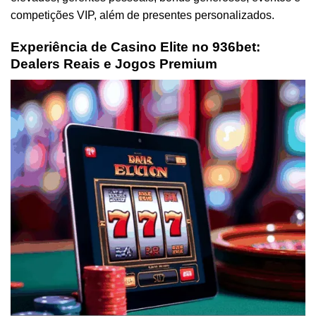
competições VIP, além de presentes personalizados.
Experiência de Casino Elite no 936bet:
Dealers Reais e Jogos Premium