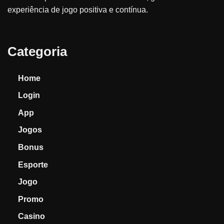
experiência de jogo positiva e contínua.
Categoria
Home
Login
App
Jogos
Bonus
Esporte
Jogo
Promo
Casino