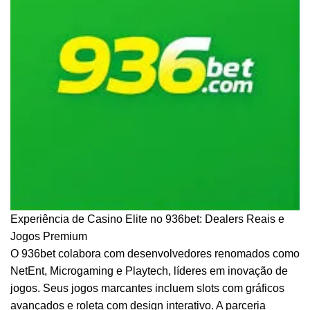
Experiência de Casino Elite no 936bet: Dealers Reais e
Jogos Premium
O 936bet colabora com desenvolvedores renomados como
NetEnt, Microgaming e Playtech, líderes em inovação de
jogos. Seus jogos marcantes incluem slots com gráficos
avançados e roleta com design interativo. A parceria