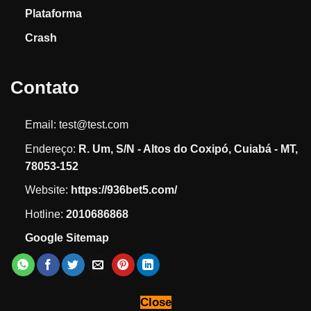
Plataforma
Crash
Contato
Email:
test@test.com
Endereço:
R. Um, S/N - Altos do Coxipó, Cuiabá - MT,
78053-152
Website:
https://936bet5.com/
Hotline:
2010686868
Google Sitemap
Close